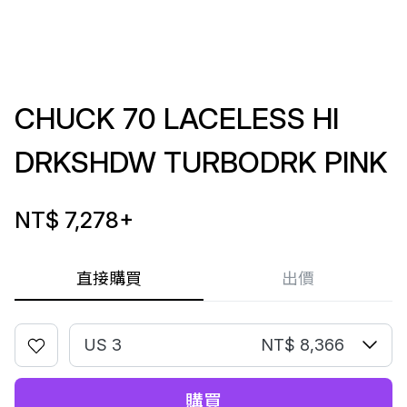
CHUCK 70 LACELESS HI
DRKSHDW TURBODRK PINK
NT$ 7,278
+
直接購買
出價
US 3
NT$ 8,366
購買