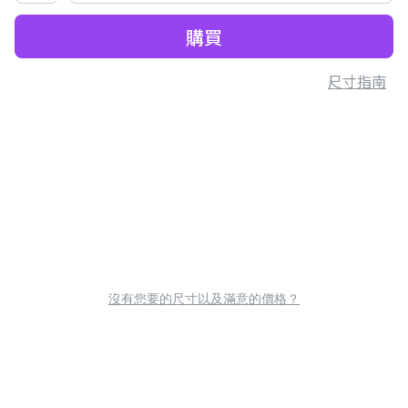
購買
尺寸指南
沒有您要的尺寸以及滿意的價格？