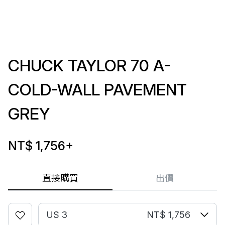
CHUCK TAYLOR 70 A-
COLD-WALL PAVEMENT
GREY
NT$ 1,756
+
直接購買
出價
US 3
NT$ 1,756