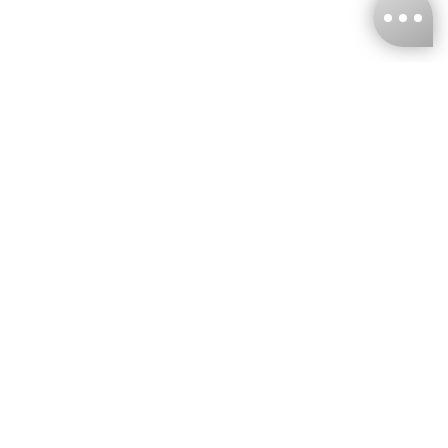
台灣娜克阜股份有限公司
統編
：55861636
聯絡我們
+886-2-2706-9977 (#19)