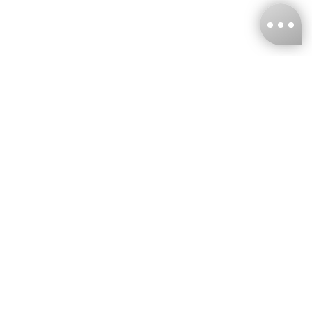
台灣娜克阜股份有限公司
統編
：55861636
聯絡我們
+886-2-2706-9977 (#19)