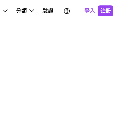
牌
分類
驗證
登入
註冊