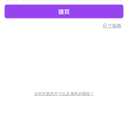
購買
尺寸指南
沒有您要的尺寸以及滿意的價格？