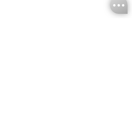
台灣娜克阜股份有限公司
統編
：55861636
聯絡我們
+886-2-2706-9977 (#19)