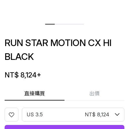
RUN STAR MOTION CX HI
BLACK
NT$ 8,124
+
直接購買
出價
US 3.5
NT$ 8,124