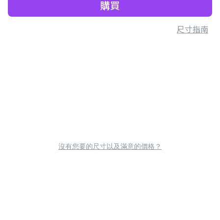
購買
尺寸指南
沒有您要的尺寸以及滿意的價格？