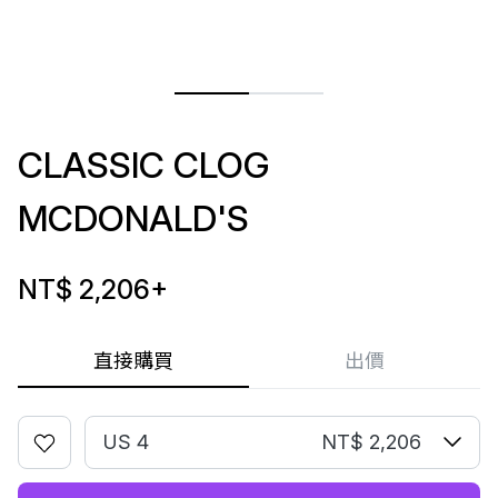
CLASSIC CLOG
MCDONALD'S
NT$ 2,206
+
直接購買
出價
US 4
NT$ 2,206