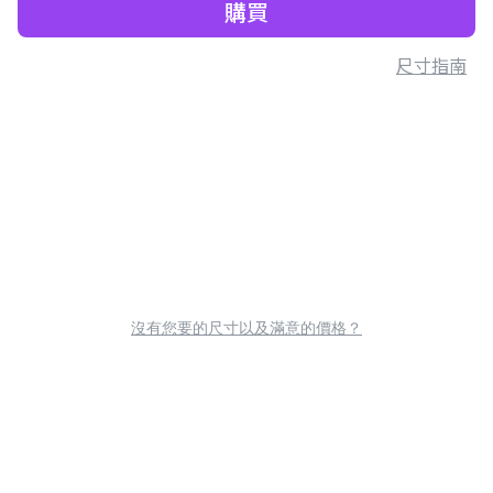
購買
尺寸指南
沒有您要的尺寸以及滿意的價格？