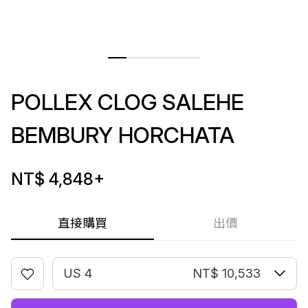
POLLEX CLOG SALEHE
BEMBURY HORCHATA
NT$ 4,848
+
直接購買
出價
US 4
NT$ 10,533