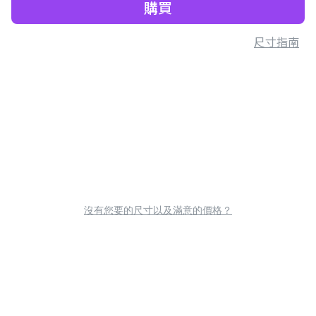
購買
尺寸指南
沒有您要的尺寸以及滿意的價格？