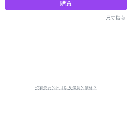
購買
尺寸指南
沒有您要的尺寸以及滿意的價格？