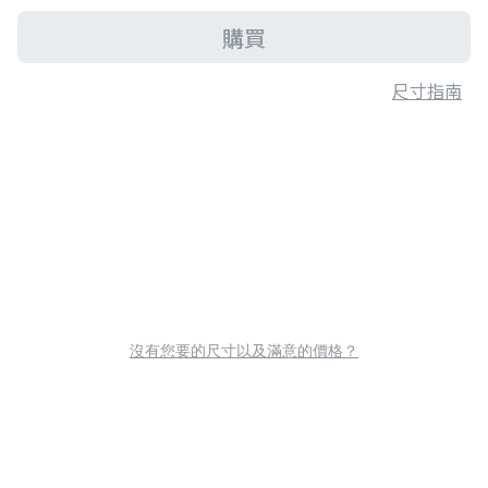
購買
尺寸指南
沒有您要的尺寸以及滿意的價格？