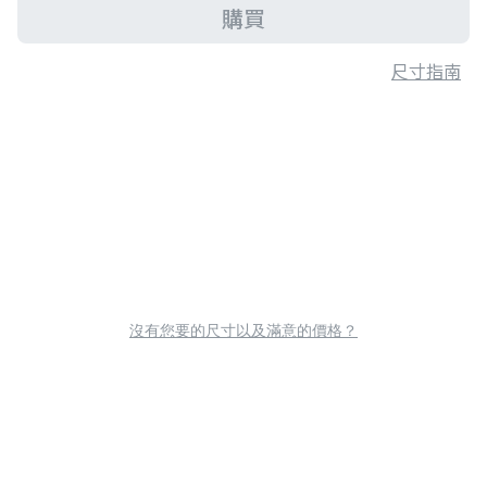
購買
尺寸指南
沒有您要的尺寸以及滿意的價格？