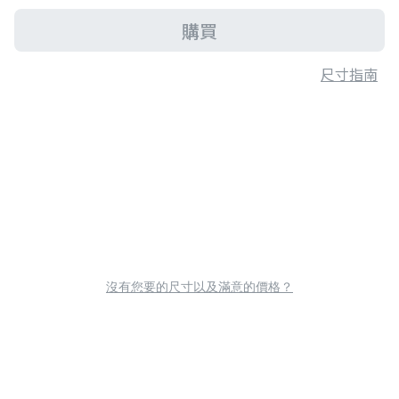
購買
尺寸指南
沒有您要的尺寸以及滿意的價格？