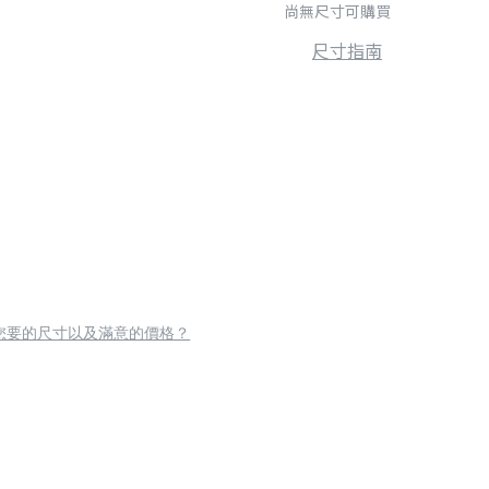
尚無尺寸可購買
尺寸指南
您要的尺寸以及滿意的價格？