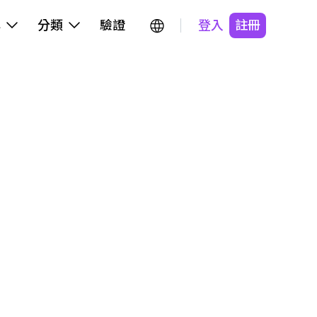
牌
分類
驗證
登入
註冊