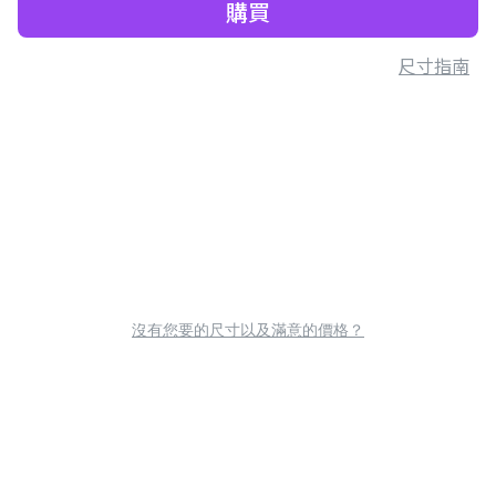
購買
尺寸指南
沒有您要的尺寸以及滿意的價格？