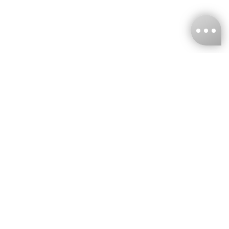
台灣娜克阜股份有限公司
統編
：55861636
聯絡我們