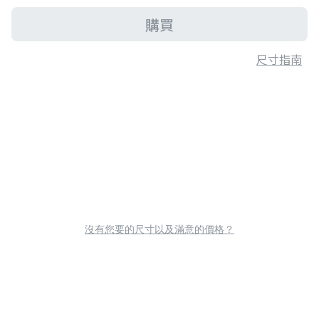
購買
尺寸指南
沒有您要的尺寸以及滿意的價格？