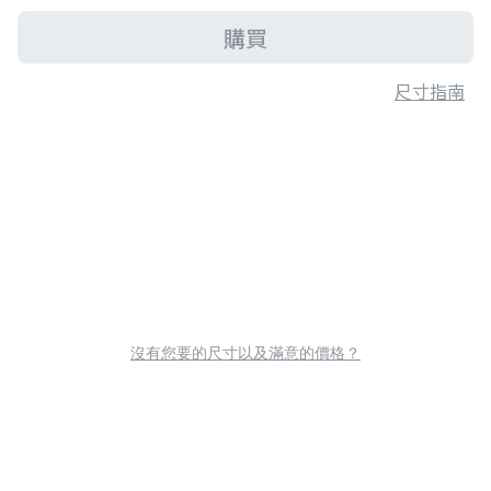
購買
尺寸指南
沒有您要的尺寸以及滿意的價格？