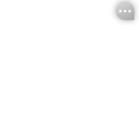
台灣娜克阜股份有限公司
統編
：55861636
聯絡我們
+886-2-2706-9977 (#19)