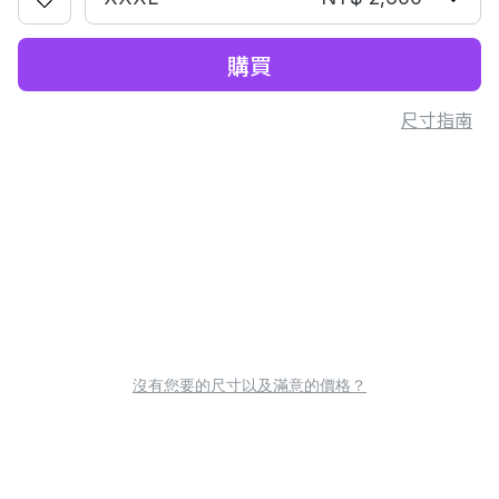
購買
尺寸指南
沒有您要的尺寸以及滿意的價格？