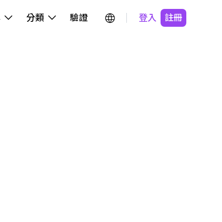
牌
分類
驗證
登入
註冊