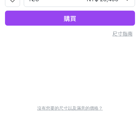
購買
尺寸指南
沒有您要的尺寸以及滿意的價格？