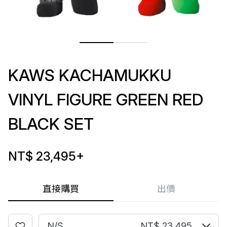
KAWS KACHAMUKKU
VINYL FIGURE GREEN RED
BLACK SET
NT$ 23,495
+
直接購買
出價
N/S
NT$ 23,495