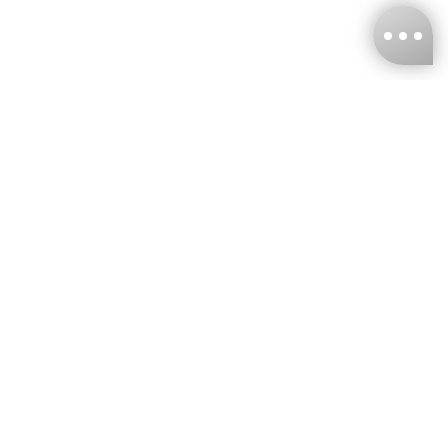
台灣娜克阜股份有限公司
統編
：55861636
聯絡我們
+886-2-2706-9977 (#19)