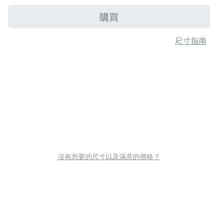
購買
尺寸指南
沒有您要的尺寸以及滿意的價格？