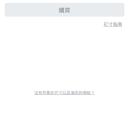
購買
尺寸指南
沒有您要的尺寸以及滿意的價格？