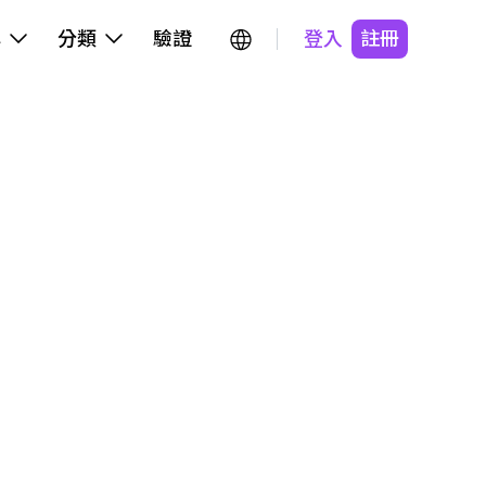
牌
分類
驗證
登入
註冊