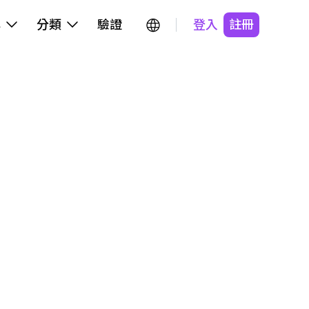
牌
分類
驗證
登入
註冊