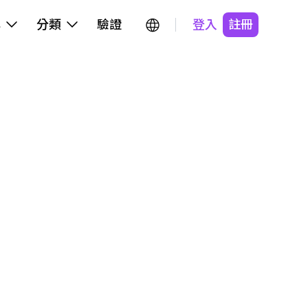
牌
分類
驗證
登入
註冊