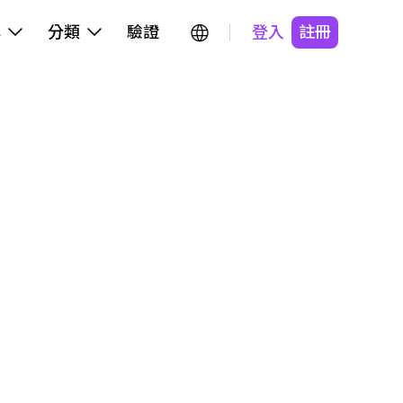
牌
分類
驗證
登入
註冊