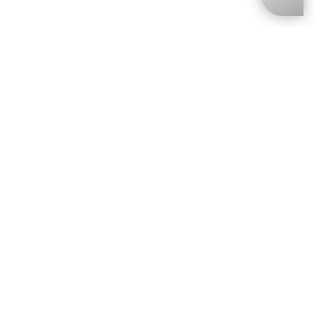
台灣娜克阜股份有限公司
統編
：55861636
聯絡我們
+886-2-2706-9977 (#19)
+886-2-7713-6006