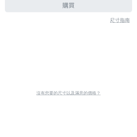
購買
尺寸指南
沒有您要的尺寸以及滿意的價格？