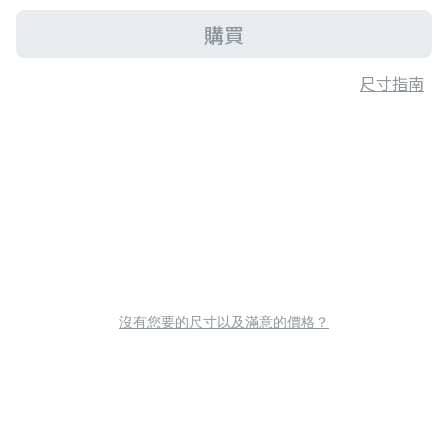
購買
尺寸指南
沒有您要的尺寸以及滿意的價格？