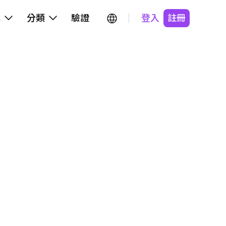
牌
分類
驗證
登入
註冊