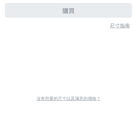
購買
尺寸指南
沒有您要的尺寸以及滿意的價格？