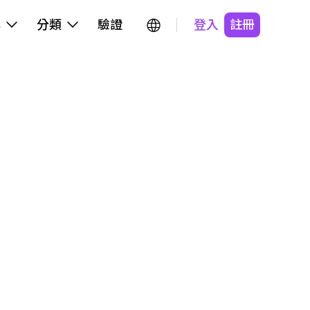
牌
分類
驗證
登入
註冊