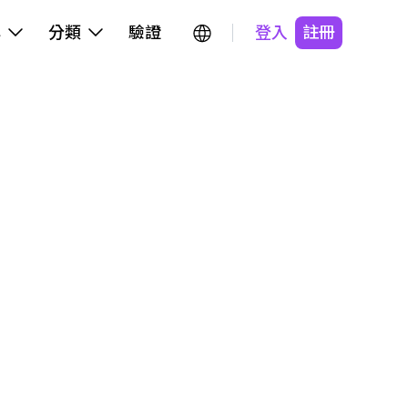
牌
分類
驗證
登入
註冊