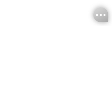
台灣娜克阜股份有限公司
統編
：55861636
聯絡我們