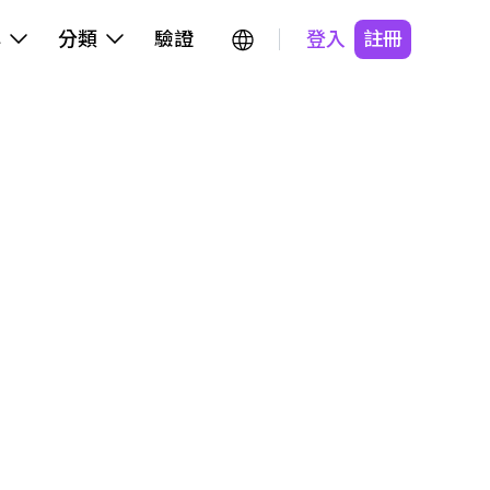
牌
分類
驗證
登入
註冊