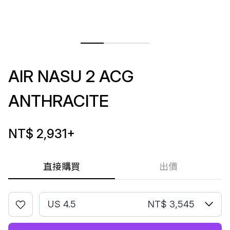
AIR NASU 2 ACG
ANTHRACITE
NT$ 2,931
+
直接購買
出價
US 4.5
NT$ 3,545