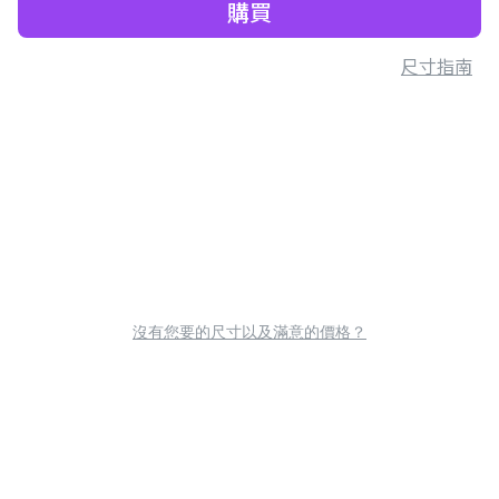
購買
尺寸指南
沒有您要的尺寸以及滿意的價格？