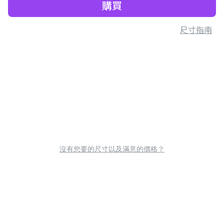
購買
尺寸指南
沒有您要的尺寸以及滿意的價格？