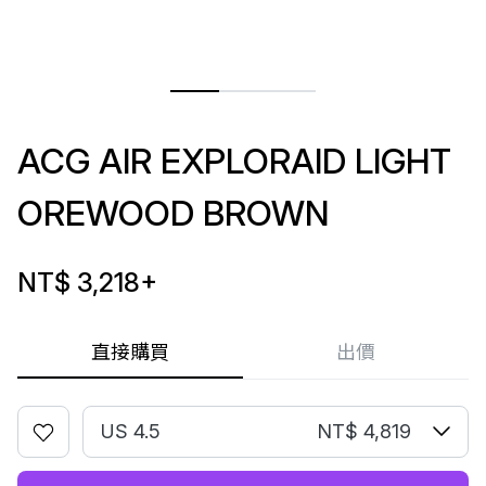
ACG AIR EXPLORAID LIGHT
OREWOOD BROWN
NT$ 3,218
+
直接購買
出價
US 4.5
NT$ 4,819