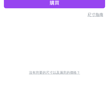
購買
尺寸指南
沒有您要的尺寸以及滿意的價格？