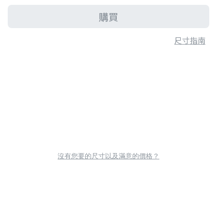
購買
尺寸指南
沒有您要的尺寸以及滿意的價格？