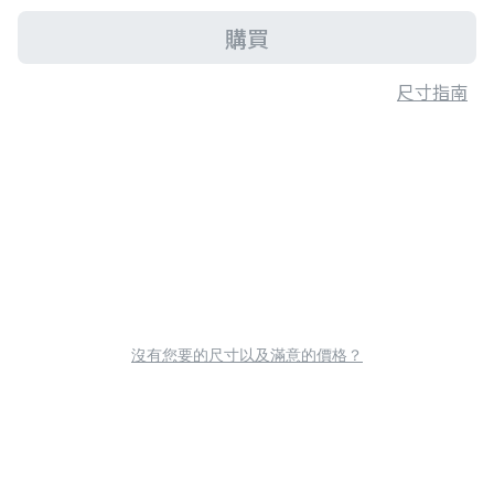
購買
尺寸指南
沒有您要的尺寸以及滿意的價格？