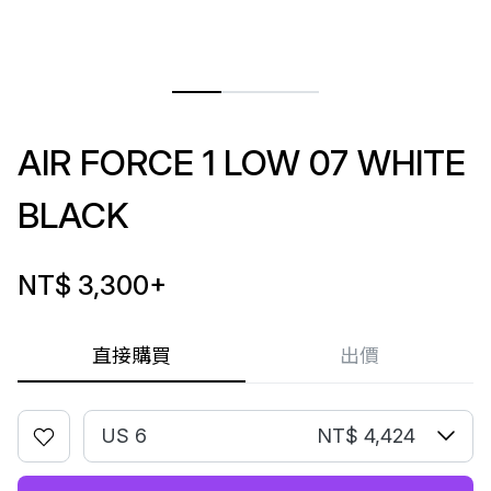
AIR FORCE 1 LOW 07 WHITE
BLACK
NT$ 3,300
+
直接購買
出價
US 6
NT$ 4,424