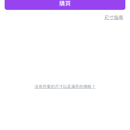
購買
尺寸指南
沒有您要的尺寸以及滿意的價格？