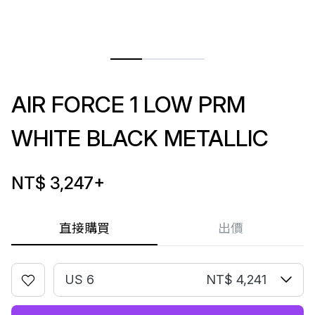
AIR FORCE 1 LOW PRM
WHITE BLACK METALLIC
NT$ 3,247
+
直接購買
出價
US 6
NT$ 4,241