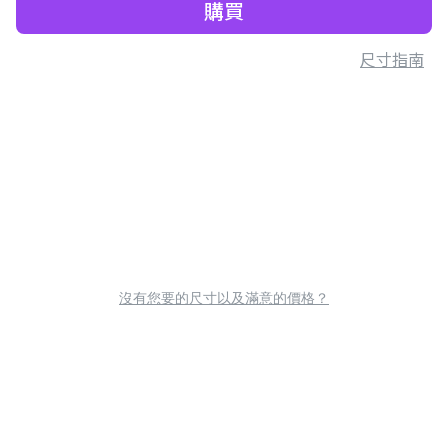
購買
尺寸指南
沒有您要的尺寸以及滿意的價格？