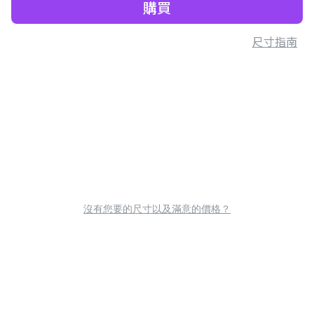
購買
尺寸指南
沒有您要的尺寸以及滿意的價格？