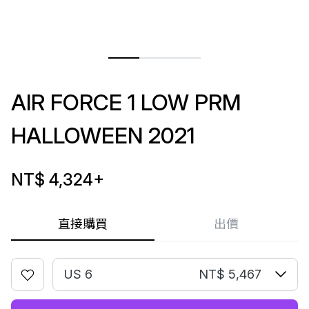
AIR FORCE 1 LOW PRM
HALLOWEEN 2021
NT$ 4,324
+
直接購買
出價
US 6
NT$ 5,467