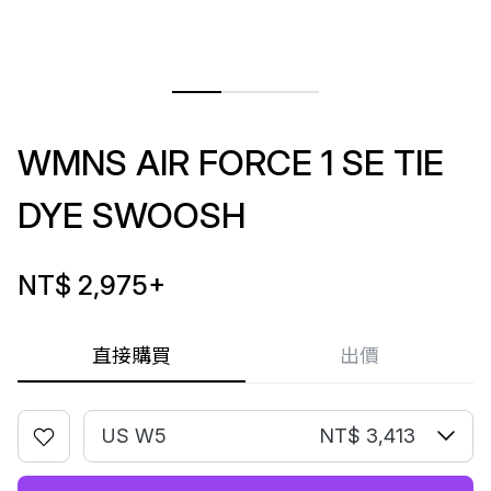
WMNS AIR FORCE 1 SE TIE
DYE SWOOSH
NT$ 2,975
+
直接購買
出價
US W5
NT$ 3,413