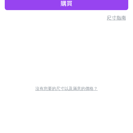
購買
尺寸指南
沒有您要的尺寸以及滿意的價格？