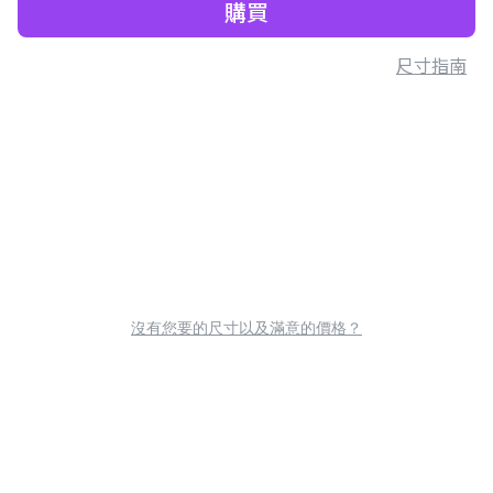
購買
尺寸指南
沒有您要的尺寸以及滿意的價格？