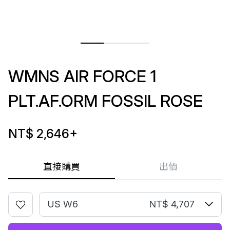
WMNS AIR FORCE 1
PLT.AF.ORM FOSSIL ROSE
NT$ 2,646
+
直接購買
出價
US W6
NT$ 4,707