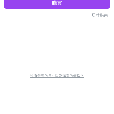
購買
尺寸指南
沒有您要的尺寸以及滿意的價格？