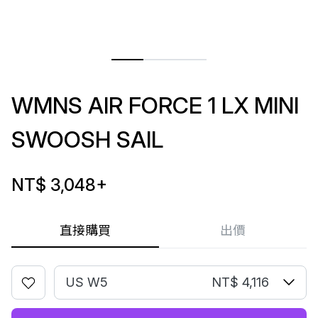
WMNS AIR FORCE 1 LX MINI
SWOOSH SAIL
NT$ 3,048
+
直接購買
出價
US W5
NT$ 4,116