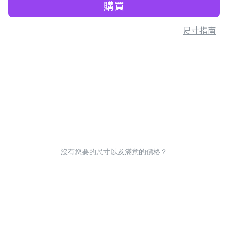
購買
尺寸指南
沒有您要的尺寸以及滿意的價格？