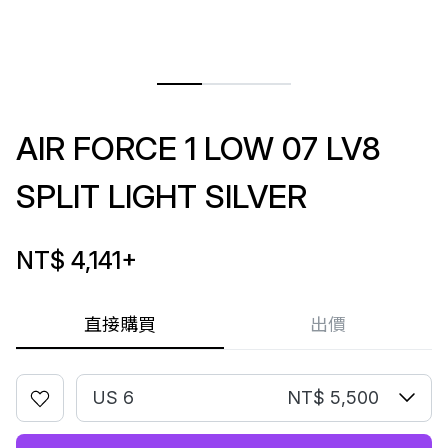
AIR FORCE 1 LOW 07 LV8
SPLIT LIGHT SILVER
NT$ 4,141
+
直接購買
出價
US 6
NT$ 5,500