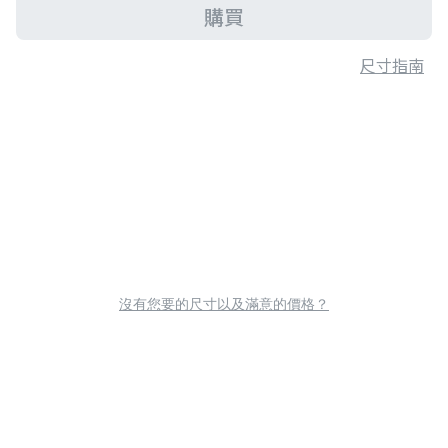
購買
尺寸指南
沒有您要的尺寸以及滿意的價格？