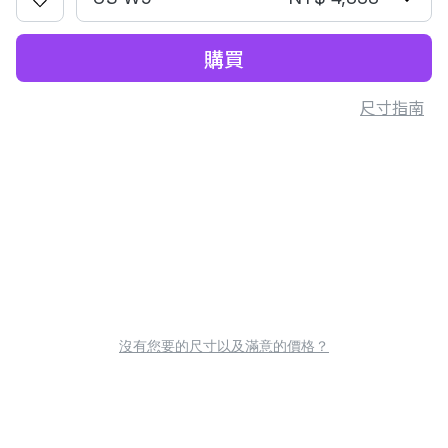
購買
尺寸指南
沒有您要的尺寸以及滿意的價格？