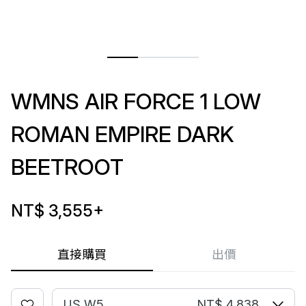
WMNS AIR FORCE 1 LOW
ROMAN EMPIRE DARK
BEETROOT
NT$ 3,555
+
直接購買
出價
US W5
NT$ 4,838