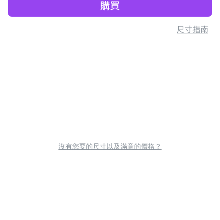
購買
尺寸指南
沒有您要的尺寸以及滿意的價格？